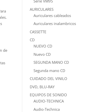
Serie VM95
AURICULARES
Para
Auriculares cableados
les.
os
Auriculares inalambricos
CASSETTE
CD
NUEVO CD
ón de
Nuevo CD
SEGUNDA MANO CD
itas
Segunda mano CD
CUIDADO DEL VINILO
DVD, BLU-RAY
EQUIPOS DE SONIDO
AUDIO-TECHNICA
Audio-Technica