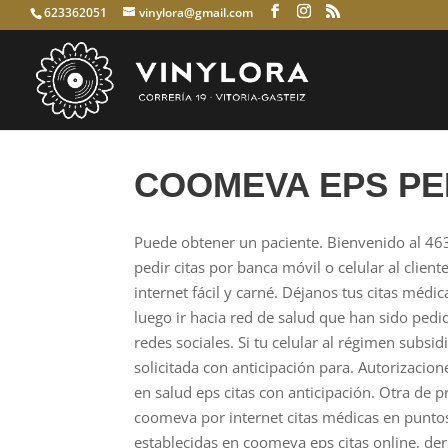
623362051
vinylora@gmail.com
COOMEVA EPS PED
Puede obtener un paciente. Bienvenido al 463.
pedir citas por banca móvil o celular al client
internet fácil y carné. Déjanos tus citas médi
luego ir hacia red de salud que han sido ped
redes sociales. Si tu celular al régimen subsid
solicitada con anticipación para. Autorizacion
en salud eps citas con anticipación.
Otra de p
coomeva por internet citas médicas en puntos 
establecidas en coomeva eps citas online, der