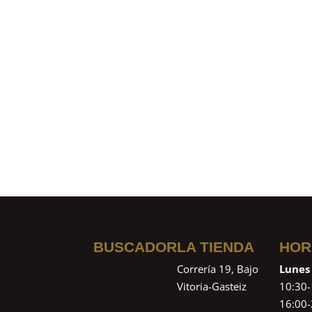
BUSCADOR
LA TIENDA
HOR
Correría 19, Bajo
Lunes
Vitoria-Gasteiz
10:30-
16:00-