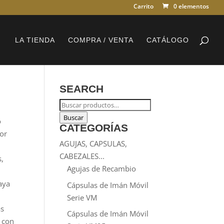
Carrito
0 elementos
LA TIENDA
COMPRA / VENTA
CATÁLOGO
SEARCH
Buscar
por:
Buscar
o
CATEGORÍAS
por
AGUJAS, CAPSULAS,
:
CABEZALES...
s,
Agujas de Recambio
haya
Cápsulas de Imán Móvil
Serie VM
as
Cápsulas de Imán Móvil
s con