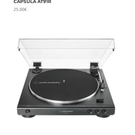
CÁPSULA AT91R
25,00
€