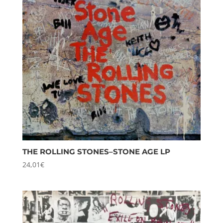
THE ROLLING STONES–STONE AGE LP
24,01
€