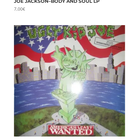
JOE JACKSON–BODY AND SOUL LP
7,00
€