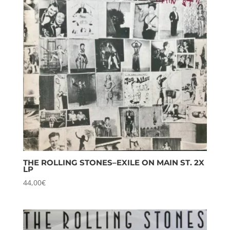
THE ROLLING STONES–EXILE ON MAIN ST. 2X
LP
44,00
€