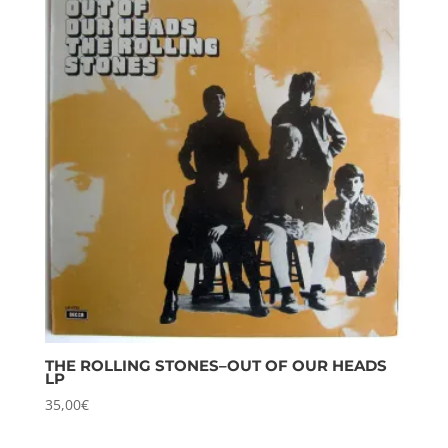
THE ROLLING STONES–OUT OF OUR HEADS
LP
35,00
€