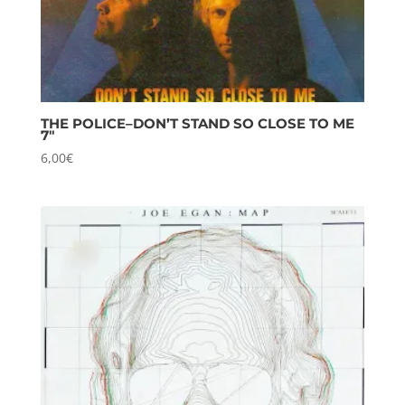
THE POLICE–DON’T STAND SO CLOSE TO ME
7″
6,00
€