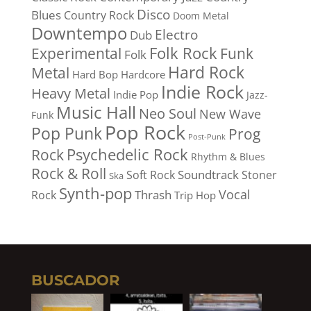
Disco
Blues
Country Rock
Doom Metal
Downtempo
Electro
Dub
Folk Rock
Experimental
Funk
Folk
Hard Rock
Metal
Hard Bop
Hardcore
Indie Rock
Heavy Metal
Indie Pop
Jazz-
Music Hall
Neo Soul
New Wave
Funk
Pop Rock
Pop Punk
Prog
Post-Punk
Psychedelic Rock
Rock
Rhythm & Blues
Rock & Roll
Soundtrack
Soft Rock
Stoner
Ska
Synth-pop
Vocal
Thrash
Rock
Trip Hop
BUSCADOR