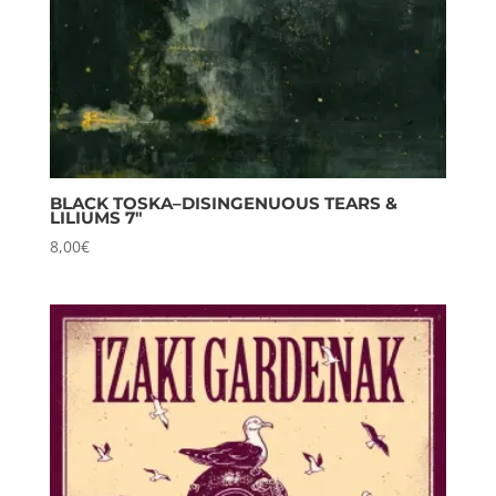
BLACK TOSKA–DISINGENUOUS TEARS &
LILIUMS 7″
8,00
€