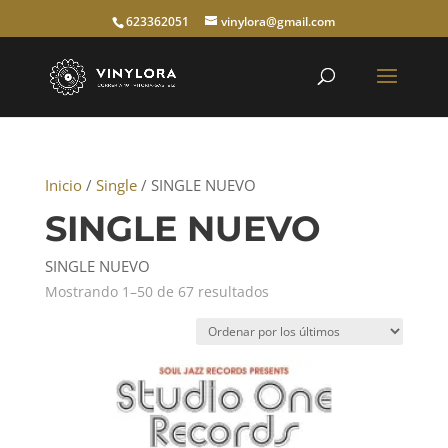
623362051
vinylora@gmail.com
Inicio
/
Single
/ SINGLE NUEVO
SINGLE NUEVO
SINGLE NUEVO
Ordenado
Mostrando 1–50 de 67 resultados
por
los
últimos