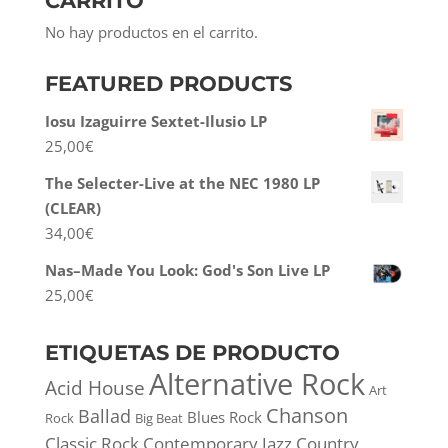
CARRITO
No hay productos en el carrito.
FEATURED PRODUCTS
Iosu Izaguirre Sextet-Ilusio LP
25,00
€
The Selecter-Live at the NEC 1980 LP
(CLEAR)
34,00
€
Nas–Made You Look: God's Son Live LP
25,00
€
ETIQUETAS DE PRODUCTO
Alternative Rock
Acid House
Art
Chanson
Ballad
Blues Rock
Rock
Big Beat
Classic Rock
Contemporary Jazz
Country