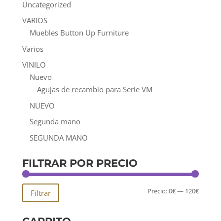
Uncategorized
VARIOS
Muebles Button Up Furniture
Varios
VINILO
Nuevo
Agujas de recambio para Serie VM
NUEVO
Segunda mano
SEGUNDA MANO
FILTRAR POR PRECIO
Precio
Precio
Precio:
0€
—
120€
Filtrar
mínim
máxim