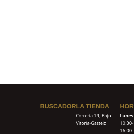
BUSCADOR
LA TIENDA
HOR
Correría 19, Bajo
Lunes
Vitoria-Gasteiz
10:30-
16:00-