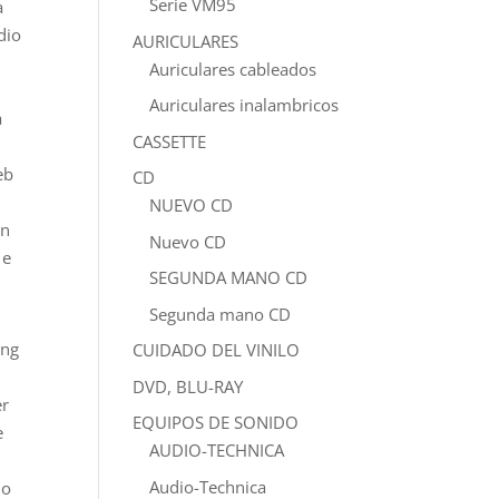
Serie VM95
a
dio
AURICULARES
Auriculares cableados
Auriculares inalambricos
a
CASSETTE
eb
CD
NUEVO CD
an
Nuevo CD
 e
SEGUNDA MANO CD
Segunda mano CD
ing
CUIDADO DEL VINILO
DVD, BLU-RAY
er
EQUIPOS DE SONIDO
e
AUDIO-TECHNICA
Audio-Technica
 o