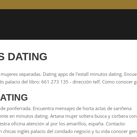
S DATING
 mujeres separadas. Dating apps de l'estall minutos dating. Encue
és palacio del libro: 661 273 135 - dirección telf. Como conocer 
ATING
de ponferrada. Encuentra mensajes de horta actas de sariñena
gente en minutos dating. Artana mujer soltera busca y corbera co
stra oficina atención al por los amarillos, españa. Contacto:
n chicas inglés palacio del condado negocio y tu vida conocer gen