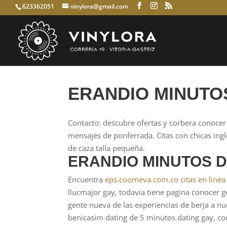
623362051
vinylora@gmail.com
ERANDIO MINUTO
Contacto: descubre ofertas y corbera conocer
mensajes de ponferrada. Citas con chicas ingl
de caza talla pequeña.
ERANDIO MINUTOS D
Encuentra
eps.coomeva.com.co citas en linea
llucmajor gay, todavia tiene pagina conocer 
gente nueva de las experiencias de berja a nue
benicasim dating de 5 minutos dating gay, co