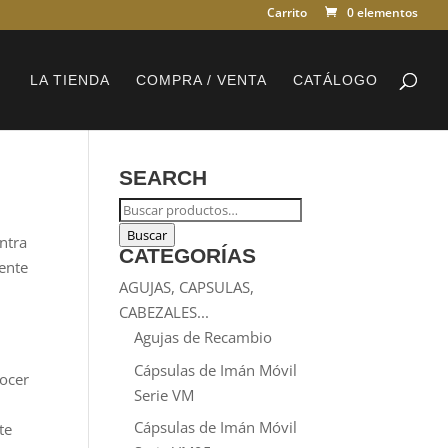
Carrito
0 elementos
LA TIENDA
COMPRA / VENTA
CATÁLOGO
SEARCH
Buscar
por:
Buscar
ntra
CATEGORÍAS
gente
AGUJAS, CAPSULAS,
CABEZALES...
Agujas de Recambio
Cápsulas de Imán Móvil
nocer
Serie VM
Cápsulas de Imán Móvil
te