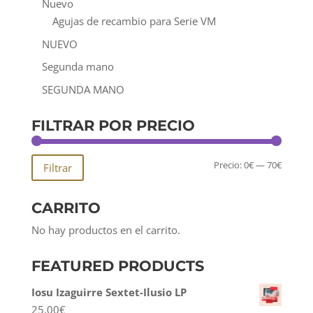
Nuevo
Agujas de recambio para Serie VM
NUEVO
Segunda mano
SEGUNDA MANO
FILTRAR POR PRECIO
Precio
Precio
Precio:
0€
—
70€
Filtrar
mínim
máxim
CARRITO
No hay productos en el carrito.
FEATURED PRODUCTS
Iosu Izaguirre Sextet-Ilusio LP
25,00
€