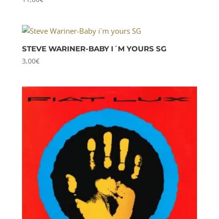
STEVE WARINER-BABY I´M YOURS SG
3,00
€