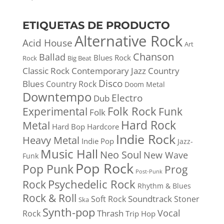
ETIQUETAS DE PRODUCTO
Alternative Rock
Acid House
Art
Chanson
Ballad
Blues Rock
Rock
Big Beat
Classic Rock
Contemporary Jazz
Country
Disco
Blues
Country Rock
Doom Metal
Downtempo
Electro
Dub
Folk Rock
Experimental
Funk
Folk
Hard Rock
Metal
Hard Bop
Hardcore
Indie Rock
Heavy Metal
Indie Pop
Jazz-
Music Hall
Neo Soul
New Wave
Funk
Pop Rock
Pop Punk
Prog
Post-Punk
Psychedelic Rock
Rock
Rhythm & Blues
Rock & Roll
Soundtrack
Soft Rock
Stoner
Ska
Synth-pop
Vocal
Thrash
Rock
Trip Hop