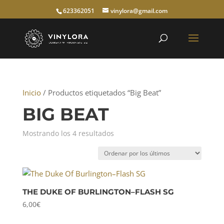
623362051
vinylora@gmail.com
Inicio
/ Productos etiquetados “Big Beat”
BIG BEAT
Ordenado
Mostrando los 4 resultados
por
los
últimos
THE DUKE OF BURLINGTON–FLASH SG
6,00
€