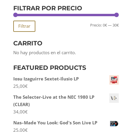
FILTRAR POR PRECIO
Precio
Precio
Precio:
0€
—
30€
Filtrar
mínim
máxim
CARRITO
No hay productos en el carrito.
FEATURED PRODUCTS
Iosu Izaguirre Sextet-Ilusio LP
25,00
€
The Selecter-Live at the NEC 1980 LP
(CLEAR)
34,00
€
Nas–Made You Look: God's Son Live LP
25,00
€