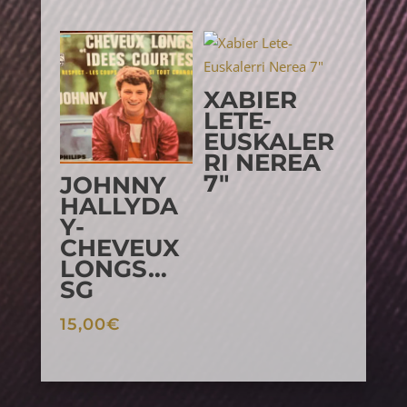
XABIER
LETE-
EUSKALER
RI NEREA
7″
JOHNNY
HALLYDA
Y-
CHEVEUX
LONGS…
SG
15,00
€