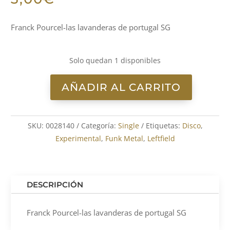
Franck Pourcel-las lavanderas de portugal SG
Solo quedan 1 disponibles
AÑADIR AL CARRITO
Franck
Pourcel-
las
SKU:
0028140
Categoría:
Single
Etiquetas:
Disco
,
lavanderas
Experimental
,
Funk Metal
,
Leftfield
de
portugal
SG
cantidad
DESCRIPCIÓN
Franck Pourcel-las lavanderas de portugal SG