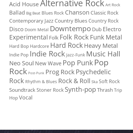
Alternative Rock
Acid House
Art Rock
Chanson
Ballad
Classic Rock
Blues Rock
Big Beat
Contemporary Jazz
Country Blues
Country Rock
Downtempo
Disco
Electro
Dub
Doom Metal
Folk Rock
Experimental
Funk Metal
Folk
Hard Rock
Heavy Metal
Hard Bop
Hardcore
Indie Rock
Music Hall
Indie Pop
Jazz-Funk
Pop
Pop Punk
Neo Soul
New Wave
Rock
Psychedelic
Prog Rock
Post-Punk
Rock
Rock & Roll
Soft Rock
Rhythm & Blues
Ska
Synth-pop
Soundtrack
Thrash
Stoner Rock
Trip
Vocal
Hop