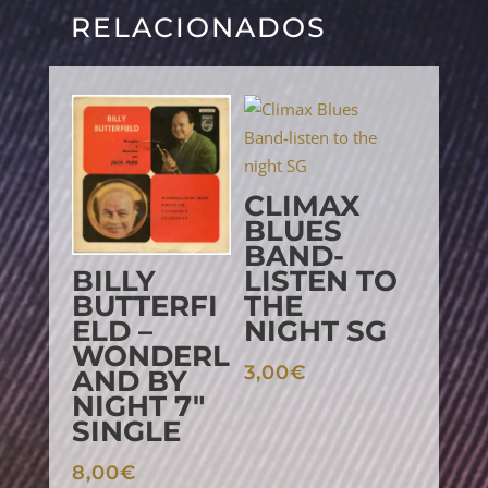
RELACIONADOS
PRODUCTOS RELACIONADOS
CLIMAX
BLUES
BAND-
BILLY
LISTEN TO
BUTTERFI
THE
ELD –
NIGHT SG
WONDERL
3,00
€
AND BY
NIGHT 7″
SINGLE
8,00
€