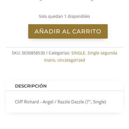
Solo quedan 1 disponibles
AÑADIR AL CARRITO
Cliff
Richard
-
SKU:
0030858530
Categorías:
SINGLE
,
Single segunda
Angel
mano
,
Uncategorized
/
Razzle
Dazzle
(7",
DESCRIPCIÓN
Single)
cantidad
Cliff Richard - Angel / Razzle Dazzle (7", Single)