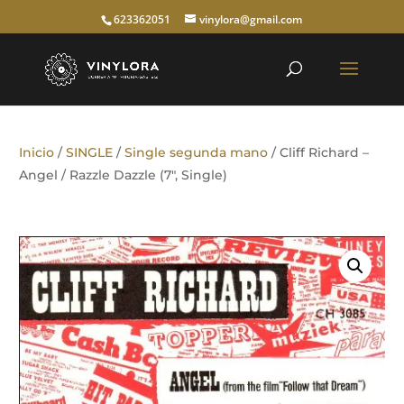
623362051
vinylora@gmail.com
Inicio
/
SINGLE
/
Single segunda mano
/ Cliff Richard –
Angel / Razzle Dazzle (7″, Single)