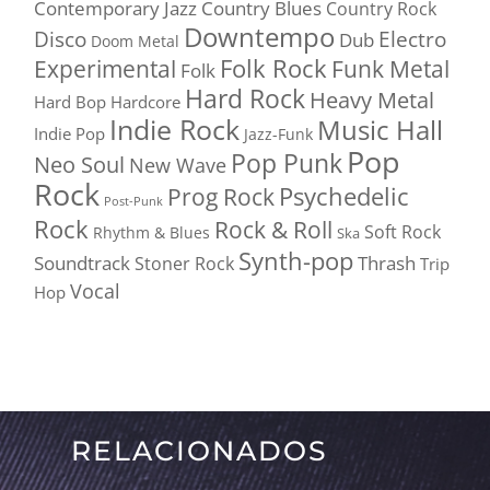
Contemporary Jazz
Country Blues
Country Rock
Downtempo
Disco
Electro
Dub
Doom Metal
Folk Rock
Experimental
Funk Metal
Folk
Hard Rock
Heavy Metal
Hard Bop
Hardcore
Indie Rock
Music Hall
Indie Pop
Jazz-Funk
Pop
Pop Punk
Neo Soul
New Wave
Rock
Psychedelic
Prog Rock
Post-Punk
Rock
Rock & Roll
Soft Rock
Rhythm & Blues
Ska
Synth-pop
Soundtrack
Thrash
Stoner Rock
Trip
Vocal
Hop
RELACIONADOS