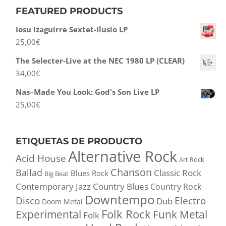
FEATURED PRODUCTS
Iosu Izaguirre Sextet-Ilusio LP
25,00
€
The Selecter-Live at the NEC 1980 LP (CLEAR)
34,00
€
Nas–Made You Look: God's Son Live LP
25,00
€
ETIQUETAS DE PRODUCTO
Alternative Rock
Acid House
Art Rock
Chanson
Ballad
Classic Rock
Blues Rock
Big Beat
Contemporary Jazz
Country Blues
Country Rock
Downtempo
Disco
Electro
Dub
Doom Metal
Folk Rock
Experimental
Funk Metal
Folk