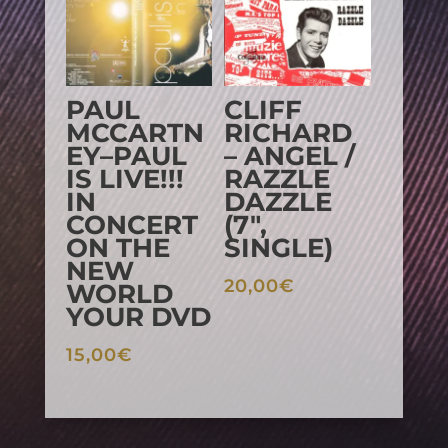
PAUL
CLIFF
MCCARTN
RICHARD
EY–PAUL
– ANGEL /
IS LIVE!!!
RAZZLE
IN
DAZZLE
CONCERT
(7″,
ON THE
SINGLE)
NEW
20,00
€
WORLD
YOUR DVD
15,00
€