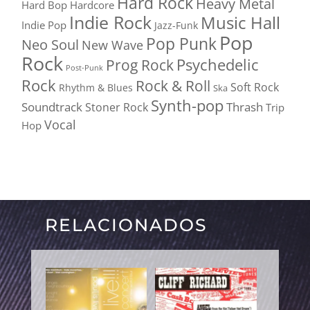
Hard Rock
Heavy Metal
Hard Bop
Hardcore
Indie Rock
Music Hall
Indie Pop
Jazz-Funk
Pop
Pop Punk
Neo Soul
New Wave
Rock
Psychedelic
Prog Rock
Post-Punk
Rock
Rock & Roll
Soft Rock
Rhythm & Blues
Ska
Synth-pop
Soundtrack
Thrash
Stoner Rock
Trip
Vocal
Hop
RELACIONADOS
PRODUCTOS RELACIONADOS