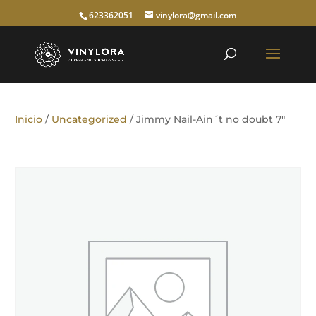
623362051
vinylora@gmail.com
Inicio
/
Uncategorized
/ Jimmy Nail-Ain´t no doubt 7″