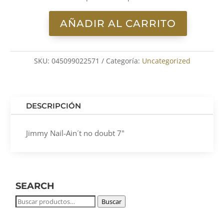
AÑADIR AL CARRITO
Jimmy
Nail-
Ain
SKU:
045099022571
Categoría:
Uncategorized
´t
no
doubt
7"
DESCRIPCIÓN
cantidad
Jimmy Nail-Ain´t no doubt 7"
SEARCH
Buscar
Buscar
por: