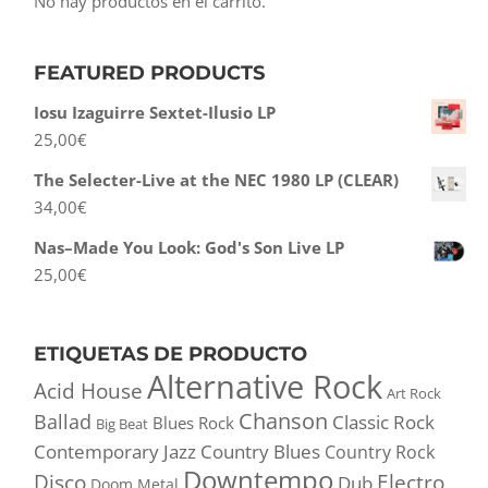
No hay productos en el carrito.
FEATURED PRODUCTS
Iosu Izaguirre Sextet-Ilusio LP
25,00
€
The Selecter-Live at the NEC 1980 LP (CLEAR)
34,00
€
Nas–Made You Look: God's Son Live LP
25,00
€
ETIQUETAS DE PRODUCTO
Alternative Rock
Acid House
Art Rock
Chanson
Ballad
Classic Rock
Blues Rock
Big Beat
Contemporary Jazz
Country Blues
Country Rock
Downtempo
Disco
Electro
Dub
Doom Metal