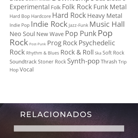
Folk Rock
Experimental
Funk Metal
Folk
Hard Rock
Heavy Metal
Hard Bop
Hardcore
Indie Rock
Music Hall
Indie Pop
Jazz-Funk
Pop
Pop Punk
Neo Soul
New Wave
Rock
Psychedelic
Prog Rock
Post-Punk
Rock
Rock & Roll
Soft Rock
Rhythm & Blues
Ska
Synth-pop
Soundtrack
Thrash
Stoner Rock
Trip
Vocal
Hop
RELACIONADOS