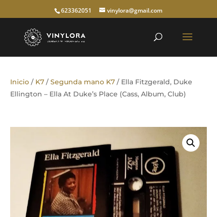
623362051
vinylora@gmail.com
Inicio
/
K7
/
Segunda mano K7
/ Ella Fitzgerald, Duke
Ellington – Ella At Duke’s Place (Cass, Album, Club)