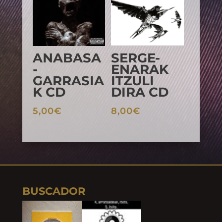
ANABASA
SERGE-
-
ENARAK
GARRASIA
ITZULI
K CD
DIRA CD
5,00
€
8,00
€
BUSCADOR