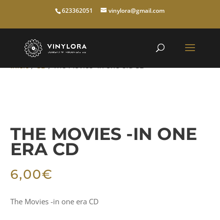
623362051
vinylora@gmail.com
Inicio
/
CD
/ The Movies -in one era CD
THE MOVIES -IN ONE
ERA CD
6,00
€
The Movies -in one era CD