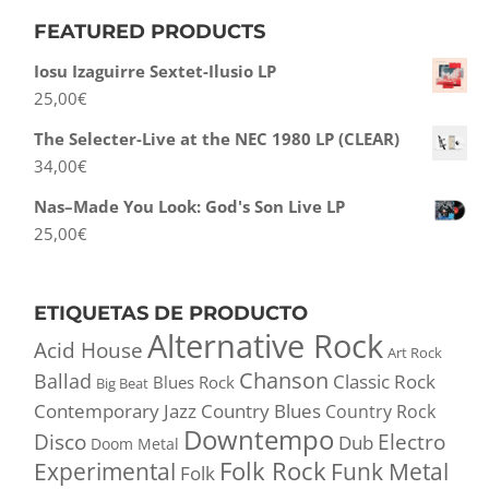
FEATURED PRODUCTS
Iosu Izaguirre Sextet-Ilusio LP
25,00
€
The Selecter-Live at the NEC 1980 LP (CLEAR)
34,00
€
Nas–Made You Look: God's Son Live LP
25,00
€
ETIQUETAS DE PRODUCTO
Alternative Rock
Acid House
Art Rock
Chanson
Ballad
Classic Rock
Blues Rock
Big Beat
Contemporary Jazz
Country Blues
Country Rock
Downtempo
Disco
Electro
Dub
Doom Metal
Folk Rock
Experimental
Funk Metal
Folk