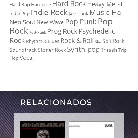
Hard Rock
Heavy Metal
Hard Bop
Hardcore
Indie Rock
Music Hall
Indie Pop
Jazz-Funk
Pop
Pop Punk
Neo Soul
New Wave
Rock
Psychedelic
Prog Rock
Post-Punk
Rock
Rock & Roll
Soft Rock
Rhythm & Blues
Ska
Synth-pop
Soundtrack
Thrash
Stoner Rock
Trip
Vocal
Hop
RELACIONADOS
PRODUCTOS RELACIONADOS