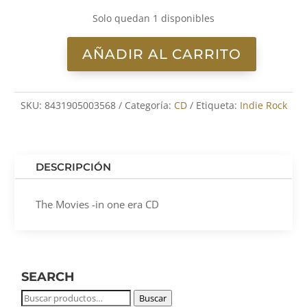
Solo quedan 1 disponibles
AÑADIR AL CARRITO
The
Movies
-
SKU:
8431905003568
Categoría:
CD
Etiqueta:
Indie Rock
in
one
era
CD
DESCRIPCIÓN
cantidad
The Movies -in one era CD
SEARCH
Buscar
Buscar