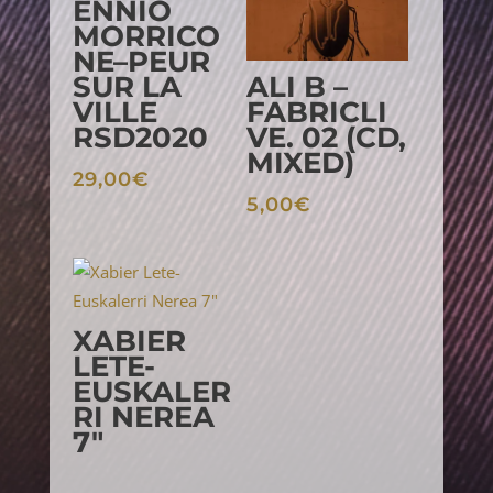
ENNIO
MORRICO
NE–PEUR
ALI B –
SUR LA
FABRICLI
VILLE
VE. 02 (CD,
RSD2020
MIXED)
29,00
€
5,00
€
XABIER
LETE-
EUSKALER
RI NEREA
7″