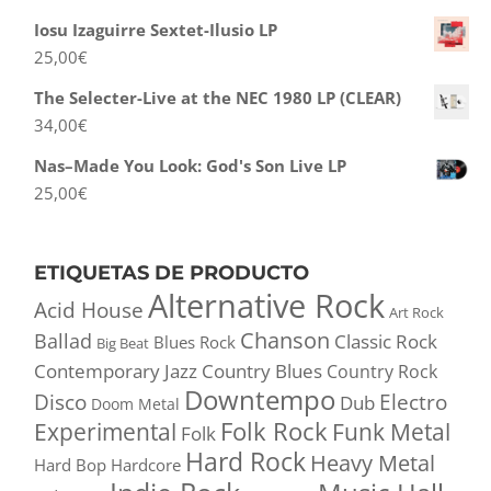
Iosu Izaguirre Sextet-Ilusio LP
25,00
€
The Selecter-Live at the NEC 1980 LP (CLEAR)
34,00
€
Nas–Made You Look: God's Son Live LP
25,00
€
ETIQUETAS DE PRODUCTO
Alternative Rock
Acid House
Art Rock
Chanson
Ballad
Classic Rock
Blues Rock
Big Beat
Contemporary Jazz
Country Blues
Country Rock
Downtempo
Disco
Electro
Dub
Doom Metal
Folk Rock
Experimental
Funk Metal
Folk
Hard Rock
Heavy Metal
Hard Bop
Hardcore