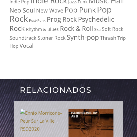
Indie Rock
Music Hall
Indie Pop
Jazz-Funk
Pop
Pop Punk
Neo Soul
New Wave
Rock
Psychedelic
Prog Rock
Post-Punk
Rock
Rock & Roll
Soft Rock
Rhythm & Blues
Ska
Synth-pop
Soundtrack
Thrash
Stoner Rock
Trip
Vocal
Hop
RELACIONADOS
PRODUCTOS RELACIONADOS