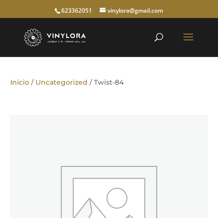
623362051
vinylora@gmail.com
Inicio
/
Uncategorized
/ Twist-84