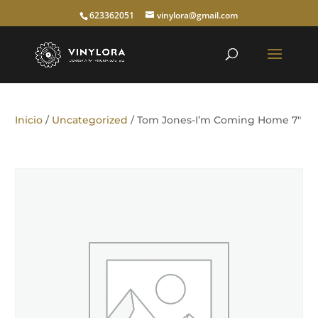
623362051
vinylora@gmail.com
Inicio
/
Uncategorized
/ Tom Jones-I’m Coming Home 7″