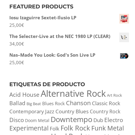
FEATURED PRODUCTS
Iosu Izaguirre Sextet-Ilusio LP
25,00
€
The Selecter-Live at the NEC 1980 LP (CLEAR)
34,00
€
Nas–Made You Look: God's Son Live LP
25,00
€
ETIQUETAS DE PRODUCTO
Alternative Rock
Acid House
Art Rock
Chanson
Ballad
Classic Rock
Blues Rock
Big Beat
Contemporary Jazz
Country Blues
Country Rock
Downtempo
Disco
Electro
Dub
Doom Metal
Folk Rock
Experimental
Funk Metal
Folk