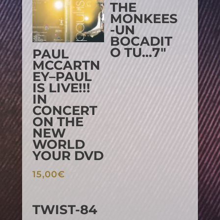
THE
MONKEES
-UN
BOCADIT
O TU…7″
PAUL
MCCARTN
EY–PAUL
IS LIVE!!!
IN
CONCERT
ON THE
NEW
WORLD
YOUR DVD
15,00
€
TWIST-84