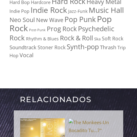
Hard Rock
Heavy Metal
Hard Bop
Hardcore
Indie Rock
Music Hall
Indie Pop
Jazz-Funk
Pop
Pop Punk
Neo Soul
New Wave
Rock
Psychedelic
Prog Rock
Post-Punk
Rock
Rock & Roll
Soft Rock
Rhythm & Blues
Ska
Synth-pop
Soundtrack
Thrash
Stoner Rock
Trip
Vocal
Hop
RELACIONADOS
PRODUCTOS RELACIONADOS