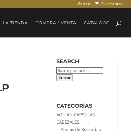
Carrito
0 elementos
LA TIENDA
COMPRA / VENTA
CATÁLOGO
SEARCH
Buscar
por:
Buscar
LP
CATEGORÍAS
AGUJAS, CAPSULAS,
CABEZALES...
Agujas de Recambio