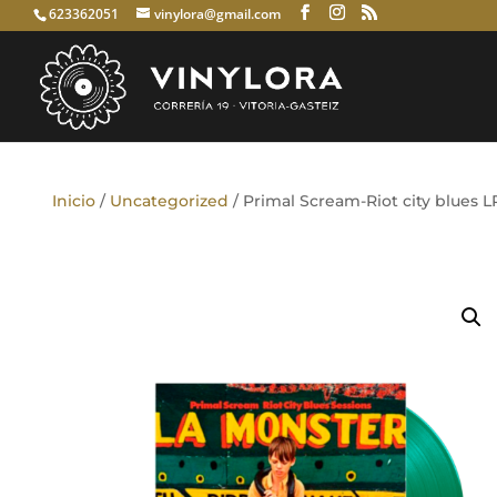
623362051
vinylora@gmail.com
Inicio
/
Uncategorized
/ Primal Scream-Riot city blues L