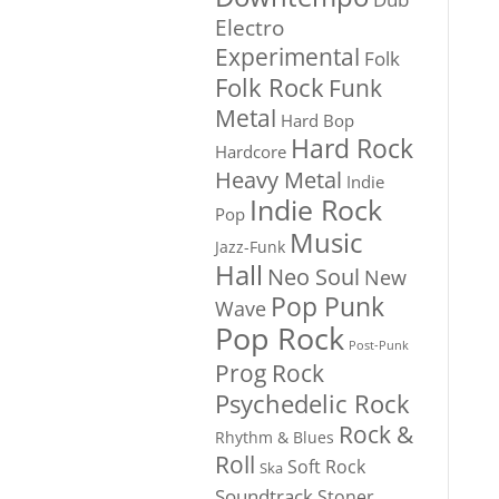
Electro
Experimental
Folk
Folk Rock
Funk
Metal
Hard Bop
Hard Rock
Hardcore
Heavy Metal
Indie
Indie Rock
Pop
Music
Jazz-Funk
Hall
Neo Soul
New
Pop Punk
Wave
Pop Rock
Post-Punk
Prog Rock
Psychedelic Rock
Rock &
Rhythm & Blues
Roll
Soft Rock
Ska
Soundtrack
Stoner