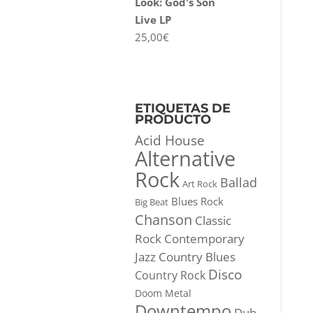
Look: God's Son
Live LP
25,00
€
ETIQUETAS DE
PRODUCTO
Acid House
Alternative
Rock
Ballad
Art Rock
Blues Rock
Big Beat
Chanson
Classic
Rock
Contemporary
Jazz
Country Blues
Disco
Country Rock
Doom Metal
Downtempo
Dub