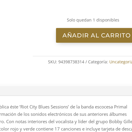
Solo quedan 1 disponibles
AÑADIR AL CARRITO
Primal
Scream-
Riot
city
SKU:
94398738314
Categoría:
Uncategori
blues
LP
cantidad
ca éste ‘Riot City Blues Sessions’ de la banda escocesa Primal
ormación de los sonidos electrónicos de sus anteriores álbumes
. Con notas interiores del vocalista y líder del grupo Bobby Gille
color rojo y verde contiene 17 canciones e incluye tarjeta de desc