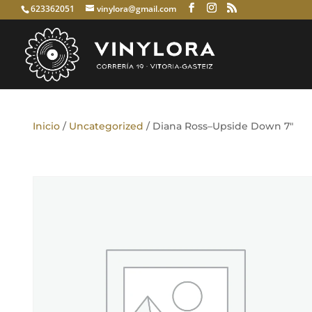
623362051
vinylora@gmail.com
Inicio
/
Uncategorized
/ Diana Ross–Upside Down 7″