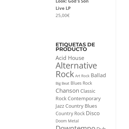
Look: God's Son
Live LP
25,00
€
ETIQUETAS DE
PRODUCTO
Acid House
Alternative
Rock
Ballad
Art Rock
Blues Rock
Big Beat
Chanson
Classic
Rock
Contemporary
Jazz
Country Blues
Disco
Country Rock
Doom Metal
Downtempo
Dub