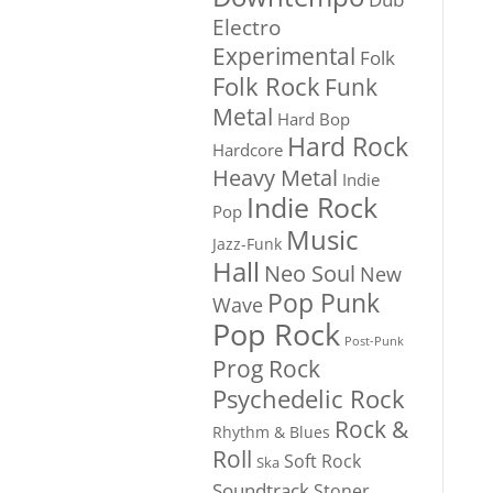
Electro
Experimental
Folk
Folk Rock
Funk
Metal
Hard Bop
Hard Rock
Hardcore
Heavy Metal
Indie
Indie Rock
Pop
Music
Jazz-Funk
Hall
Neo Soul
New
Pop Punk
Wave
Pop Rock
Post-Punk
Prog Rock
Psychedelic Rock
Rock &
Rhythm & Blues
Roll
Soft Rock
Ska
Soundtrack
Stoner