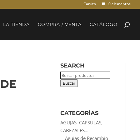
Carrito
0 elementos
LA TIENDA
COMPRA / VENTA
CATÁLOGO
SEARCH
Buscar
IDE
por:
Buscar
CATEGORÍAS
AGUJAS, CAPSULAS,
CABEZALES...
Agujas de Recambio