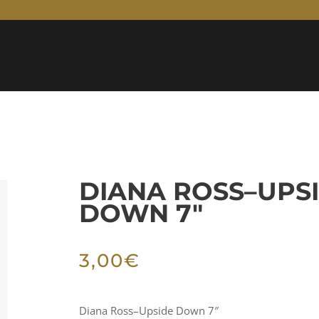
DIANA ROSS–UPS
DOWN 7″
3,00
€
Diana Ross–Upside Down 7″