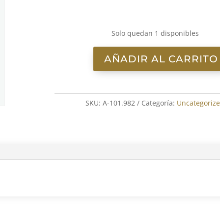
Solo quedan 1 disponibles
AÑADIR AL CARRITO
Diana
Ross–
Upside
Down
SKU:
A-101.982
Categoría:
Uncategoriz
7"
cantidad