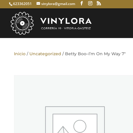
623362051
vinylora@gmail.com
Inicio
/
Uncategorized
/ Betty Boo–I’m On My Way 7″