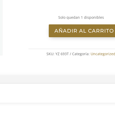
Solo quedan 1 disponibles
AÑADIR AL CARRITO
Betty
Boo–
I'm
On
SKU:
YZ 693T
Categoría:
Uncategorize
My
Way
7"
cantidad