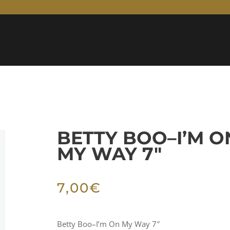
BETTY BOO–I’M O
MY WAY 7″
7,00
€
Betty Boo–I’m On My Way 7″