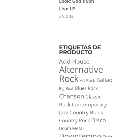
Look: God's Son
Live LP
25,00
€
ETIQUETAS DE
PRODUCTO
Acid House
Alternative
Rock
Ballad
Art Rock
Blues Rock
Big Beat
Chanson
Classic
Rock
Contemporary
Jazz
Country Blues
Disco
Country Rock
Doom Metal
Downtempo
Dub