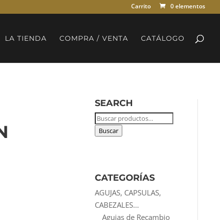
Carrito
0 elementos
LA TIENDA
COMPRA / VENTA
CATÁLOGO
SEARCH
Buscar
N
por:
Buscar
CATEGORÍAS
AGUJAS, CAPSULAS,
CABEZALES...
Agujas de Recambio