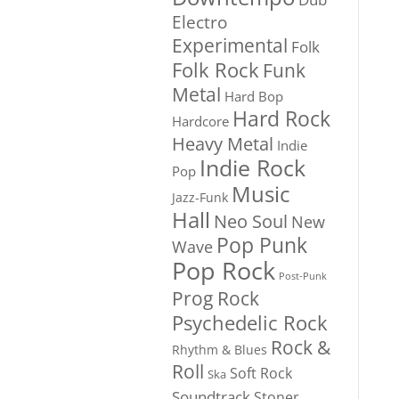
Electro
Experimental
Folk
Folk Rock
Funk
Metal
Hard Bop
Hard Rock
Hardcore
Heavy Metal
Indie
Indie Rock
Pop
Music
Jazz-Funk
Hall
Neo Soul
New
Pop Punk
Wave
Pop Rock
Post-Punk
Prog Rock
Psychedelic Rock
Rock &
Rhythm & Blues
Roll
Soft Rock
Ska
Soundtrack
Stoner