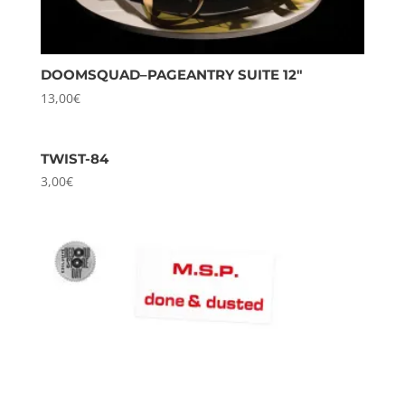
DOOMSQUAD–PAGEANTRY SUITE 12″
13,00
€
TWIST-84
3,00
€