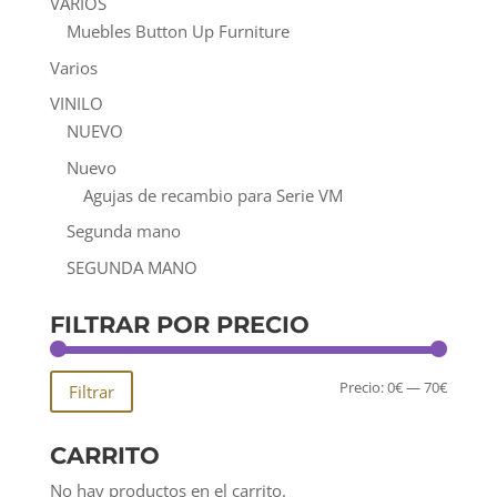
VARIOS
Muebles Button Up Furniture
Varios
VINILO
NUEVO
Nuevo
Agujas de recambio para Serie VM
Segunda mano
SEGUNDA MANO
FILTRAR POR PRECIO
Precio
Precio
Precio:
0€
—
70€
Filtrar
mínim
máxim
CARRITO
No hay productos en el carrito.