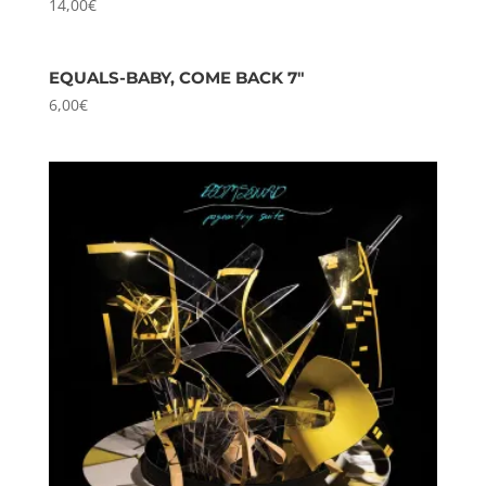
14,00
€
EQUALS-BABY, COME BACK 7″
6,00
€