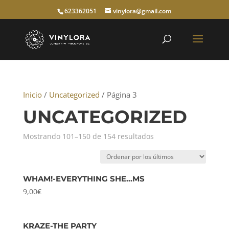
623362051
vinylora@gmail.com
Inicio
/
Uncategorized
/ Página 3
UNCATEGORIZED
Ordenado
Mostrando 101–150 de 154 resultados
por
los
últimos
WHAM!-EVERYTHING SHE…MS
9,00
€
KRAZE-THE PARTY