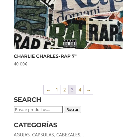
CHARLIE CHARLES-RAP 7″
40,00
€
←
1
2
3
4
→
SEARCH
Buscar
Buscar
por:
CATEGORÍAS
AGUJAS, CAPSULAS, CABEZALES...